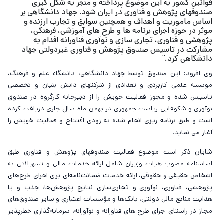
قوانین کشور به این موضوع پرداخته و منجر به شکل­ گیری
صندوق­های پژوهش و فناوری در ایران شود. جهاد دانشگاهی بر
اساس ماموریت و اهداف و همچنین سوابق و تجارب ارزنده و
موثر در حوزه اجرای برنامه­ ها و طرح­ های آموزشی، فرهنگی،
پژوهشی و فناوری، تجاری سازی و نوآوری فناورانه اقدام به
مشارکت در تاسیس صندوق پژوهش و فناوری غیردولتی جهاد
دانشگاهی کرد.”
وی افزود: این صندوق توسط جهاد دانشگاهی، دانشگاه علم و فرهنگ،
موسسه علمی کاربردی و تعدادی از شرکت­های دانش بنیان و تخصصی
تاسیس شده و مجوز فعالیت خویش را از دبیرخانه کارگروه در صندوق
نوآوری و شکوفایی ریاست جمهوری در بهمن ماه سال ­جاری دریافت کرده
­است و طبق برنامه­ ریزی انجام شده به­ زودی افتتاح و فعالیت خویش را
آغاز می ­نماید.
شایان ذکر است موضوع فعالیت صندوق­های پژوهش و فناوری طبق
اساسنامه مصوب هیات وزیران شامل ارائه خدمات مالی و تسهیلاتی به
اشخاص حقیقی و حقوقی، ارائه خدمات ضمانت‌نامه‌ای برای اجرای طرح‌های
پژوهشی، فناوری، نوآوری و تجاری‌سازی نتایج پژوهش‌ها، جذب و یا
هدایت منابع مالی دولتی، بانک‌ها و مؤسسات اعتباری و سایر صندوق‌های
مجاز در راستای اجرای طرح ­های فناورانه و نوآورانه، سرمایه‌گذاری خطرپذیر